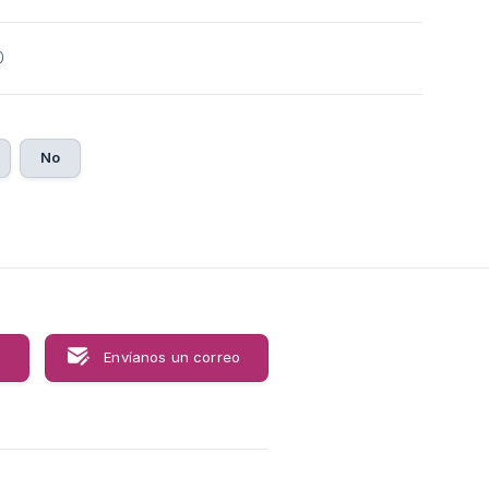
0
No
s
Envíanos un correo