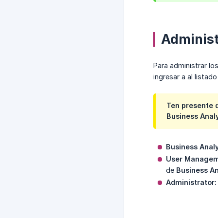
Administ
Para administrar lo
ingresar a al listad
Ten presente q
Business Anal
Business Analy
User Managem
de
Business An
Administrator: