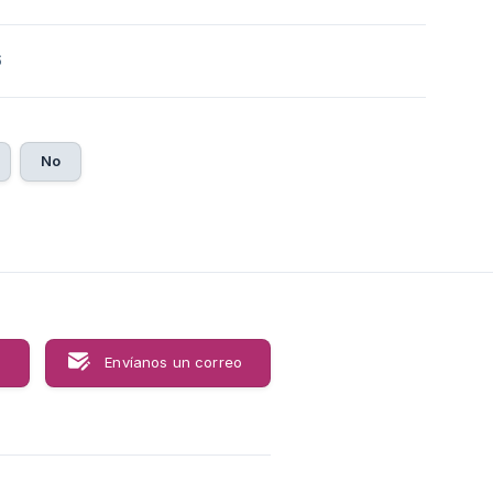
6
No
s
Envíanos un correo