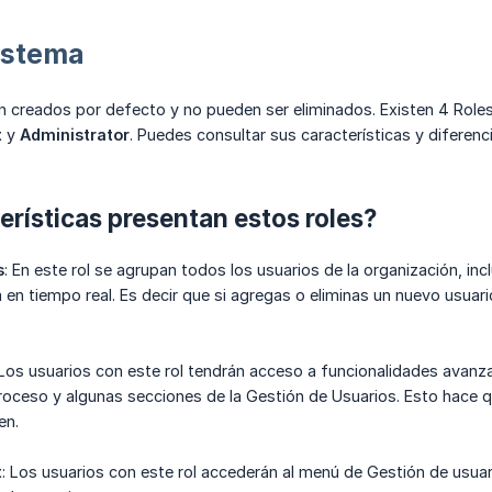
istema
n creados por defecto y no pueden ser eliminados. Existen 4 Role
t
y
Administrator
. Puedes consultar sus características y diferen
rísticas presentan estos roles?
s
: En este rol se agrupan todos los usuarios de la organización, in
za en tiempo real. Es decir que si agregas o eliminas un nuevo usua
 Los usuarios con este rol tendrán acceso a funcionalidades avanz
roceso y algunas secciones de la Gestión de Usuarios. Esto hace 
en.
t
: Los usuarios con este rol accederán al menú de Gestión de usuar