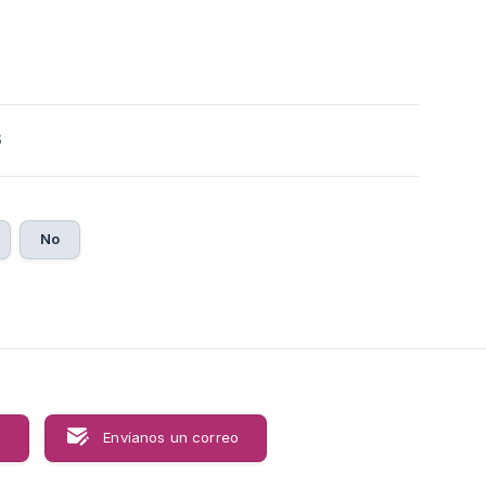
6
No
s
Envíanos un correo