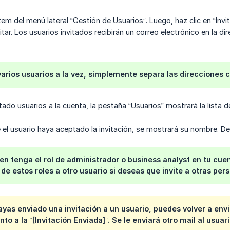
ítem del menú lateral “Gestión de Usuarios”. Luego, haz clic en “Invi
tar. Los usuarios invitados recibirán un correo electrónico en la dir
 varios usuarios a la vez, simplemente separa las direcciones
tado usuarios a la cuenta, la pestaña “Usuarios” mostrará la lista d
 el usuario haya aceptado la invitación, se mostrará su nombre. De l
n tenga el rol de administrador o business analyst en tu cuen
de estos roles a otro usuario si deseas que invite a otras pers
yas enviado una invitación a un usuario, puedes volver a envi
to a la “[Invitación Enviada]”. Se le enviará otro mail al usuari